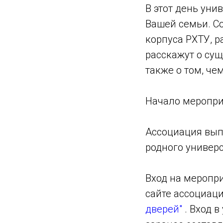
В этот день уни
Вашей семьи. Со
корпуса РХТУ, р
расскажут о су
также о том, че
Начало мероприя
Ассоциация вып
родного универс
Вход на меропр
сайте ассоциац
дверей"
. Вход в