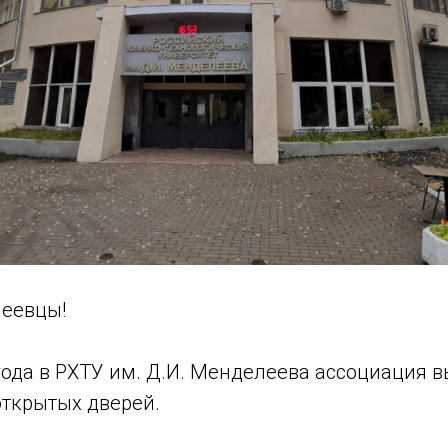
еевцы!
года в РХТУ им. Д.И. Менделеева ассоциация 
открытых дверей.