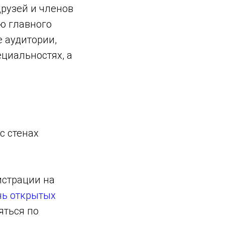
друзей и членов
ю главного
е аудитории,
циальностях, а
с стенах
истрации на
нь открытых
яться по